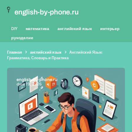
english-by-phone.ru
DIY
математика
английский язык
интерьер
рукоделие
Главная
английский язык
Английский Язык:
Грамматика, Словарь и Практика
english-by-phone.ru
фев 19, 2026