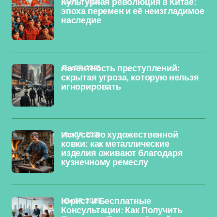
ноя 07, 2025
Культурная революция в Китае:
эпоха перемен и её неизгладимое
наследие
ноя 07, 2025
Латентность преступлений:
скрытая угроза, которую нельзя
игнорировать
ноя 07, 2025
Искусство художественной
ковки: как металлические
изделия оживают благодаря
кузнечному ремеслу
ноя 07, 2025
Юрист и Бесплатные
Консультации: Как Получить