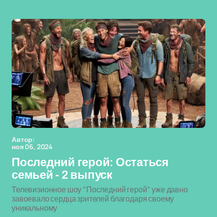
Автор:
ноя 06, 2024
Последний герой: Остаться
семьей - 2 выпуск
Телевизионное шоу "Последний герой" уже давно
завоевало сердца зрителей благодаря своему
уникальному