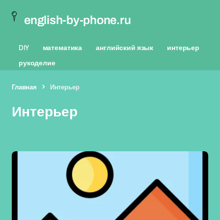
english-by-phone.ru
DIY
математика
английский язык
интерьер
рукоделие
Главная
Интерьер
Интерьер