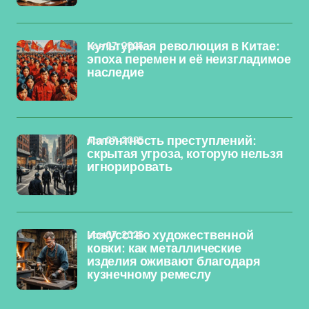
ноя 07, 2025
Культурная революция в Китае:
эпоха перемен и её неизгладимое
наследие
ноя 07, 2025
Латентность преступлений:
скрытая угроза, которую нельзя
игнорировать
ноя 07, 2025
Искусство художественной
ковки: как металлические
изделия оживают благодаря
кузнечному ремеслу