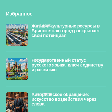
Избранное
ноя 11, 2025
Жизнь и культурные ресурсы в
Брянске: как город раскрывает
свой потенциал
ноя 10, 2025
Государственный статус
русского языка: ключ к единству
и развитию
ноя 07, 2025
Риторическое обращение:
искусство воздействия через
слова