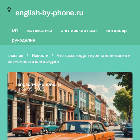
english-by-phone.ru
DIY
математика
английский язык
интерьер
рукоделие
Главная
Новости
Что такое инди: глубина понимания и
возможности для каждого
english-by-phone.ru
июн 05, 2025