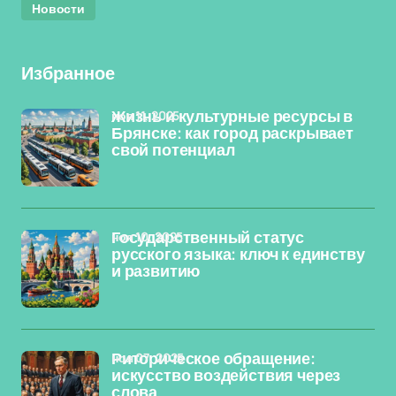
Новости
Избранное
ноя 11, 2025
Жизнь и культурные ресурсы в
Брянске: как город раскрывает
свой потенциал
ноя 10, 2025
Государственный статус
русского языка: ключ к единству
и развитию
ноя 07, 2025
Риторическое обращение:
искусство воздействия через
слова