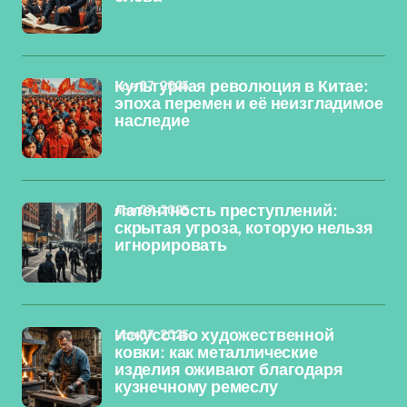
ноя 07, 2025
Культурная революция в Китае:
эпоха перемен и её неизгладимое
наследие
ноя 07, 2025
Латентность преступлений:
скрытая угроза, которую нельзя
игнорировать
ноя 07, 2025
Искусство художественной
ковки: как металлические
изделия оживают благодаря
кузнечному ремеслу