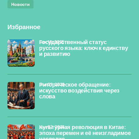
Новости
Избранное
ноя 10, 2025
Государственный статус
русского языка: ключ к единству
и развитию
ноя 07, 2025
Риторическое обращение:
искусство воздействия через
слова
ноя 07, 2025
Культурная революция в Китае:
эпоха перемен и её неизгладимое