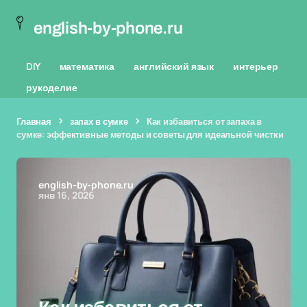
english-by-phone.ru
DIY
математика
английский язык
интерьер
рукоделие
Главная
запах в сумке
Как избавиться от запаха в
сумке: эффективные методы и советы для идеальной чистки
english-by-phone.ru
янв 16, 2026