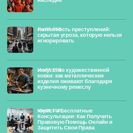
наследие
ноя 07, 2025
Латентность преступлений:
скрытая угроза, которую нельзя
игнорировать
ноя 07, 2025
Искусство художественной
ковки: как металлические
изделия оживают благодаря
кузнечному ремеслу
ноя 07, 2025
Юрист и Бесплатные
Консультации: Как Получить
Правовую Помощь Онлайн и
Защитить Свои Права