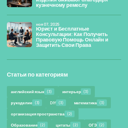
кузнечному ремеслу
ноя 07, 2025
Юрист и Бесплатные
Консультации: Как Получить
Правовую Помощь Онлайн и
Защитить Свои Права
Статьи по категориям
английский язык
(3)
интерьер
(3)
рукоделие
(3)
DIY
(3)
математика
(3)
организация пространства
(2)
Образование
(2)
цитаты
(2)
ОГЭ
(2)