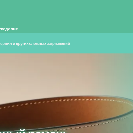
укоделие
чернил и других сложных загрязнений