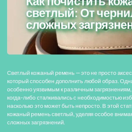
Как почистить ко
светлый: От черни
сложных загрязне
Светлый кожаный ремень — это не просто аксесс
который способен дополнить любой образ. Одна
особенно уязвимым к различным загрязнениям, в
когда-либо сталкивались с необходимостью изба
насколько это может быть непросто. В этой ста
кожаный ремень светлый, уделяя особое вниман
сложных загрязнений.