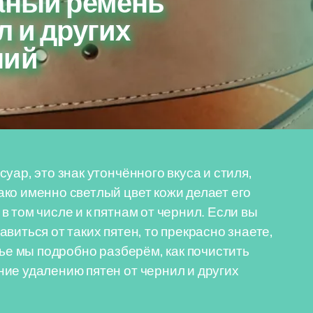
жаный ремень
л и других
ний
уар, это знак утончённого вкуса и стиля,
ко именно светлый цвет кожи делает его
 том числе и к пятнам от чернил. Если вы
виться от таких пятен, то прекрасно знаете,
тье мы подробно разберём, как почистить
ие удалению пятен от чернил и других