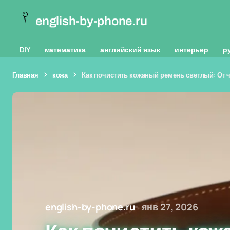
english-by-phone.ru
DIY
математика
английский язык
интерьер
р
Главная
кожа
Как почистить кожаный ремень светлый: От 
english-by-phone.ru
янв 27, 2026