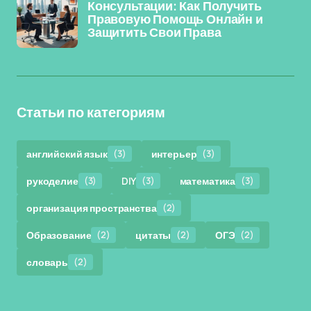
Консультации: Как Получить
Правовую Помощь Онлайн и
Защитить Свои Права
Статьи по категориям
английский язык
(3)
интерьер
(3)
рукоделие
(3)
DIY
(3)
математика
(3)
организация пространства
(2)
Образование
(2)
цитаты
(2)
ОГЭ
(2)
словарь
(2)