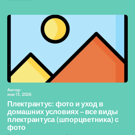
Автор:
янв 13, 2026
Плектрантус: фото и уход в
домашних условиях – все виды
плектрантуса (шпорцветника) с
фото