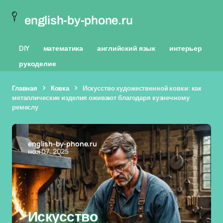
english-by-phone.ru
DIY
математика
английский язык
интерьер
рукоделие
Главная
Ковка
Искусство художественной ковки: как
металлические изделия оживают благодаря кузнечному
ремеслу
english-by-phone.ru
ноя 07, 2025
Искусство