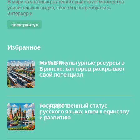
В мире комнатных растений существует множество
удивительных видов, способных преобразить
интерьер и
плектрантус
Избранное
ноя 11, 2025
Жизнь и культурные ресурсы в
Брянске: как город раскрывает
свой потенциал
ноя 10, 2025
Государственный статус
русского языка: ключ к единству
и развитию