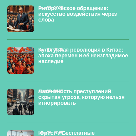
ноя 07, 2025
Риторическое обращение:
искусство воздействия через
слова
ноя 07, 2025
Культурная революция в Китае:
эпоха перемен и её неизгладимое
наследие
ноя 07, 2025
Латентность преступлений:
скрытая угроза, которую нельзя
игнорировать
ноя 07, 2025
Юрист и Бесплатные