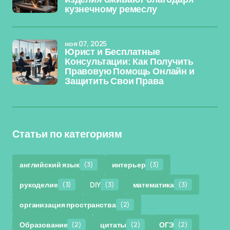
кузнечному ремеслу
ноя 07, 2025
Юрист и Бесплатные
Консультации: Как Получить
Правовую Помощь Онлайн и
Защитить Свои Права
Статьи по категориям
английский язык
(3)
интерьер
(3)
рукоделие
(3)
DIY
(3)
математика
(3)
организация пространства
(2)
Образование
(2)
цитаты
(2)
ОГЭ
(2)