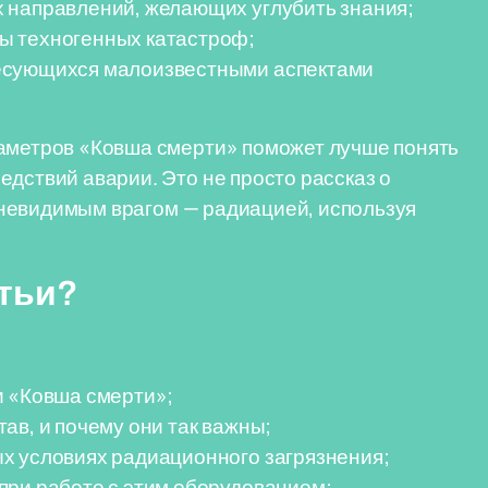
 направлений, желающих углубить знания;
ы техногенных катастроф;
есующихся малоизвестными аспектами
раметров «Ковша смерти» поможет лучше понять
едствий аварии. Это не просто рассказ о
 с невидимым врагом — радиацией, используя
атьи?
и «Ковша смерти»;
ав, и почему они так важны;
х условиях радиационного загрязнения;
при работе с этим оборудованием;