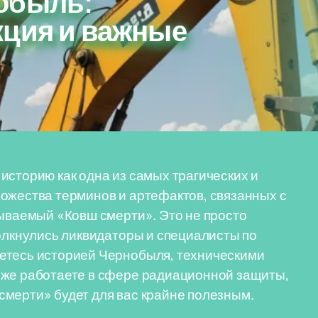
обыль:
кция и важные
историю как одна из самых трагических и
ожества терминов и артефактов, связанных с
зываемый «Ковш смерти». Это не просто
толкнулись ликвидаторы и специалисты по
етесь историей Чернобыля, техническими
 же работаете в сфере радиационной защиты,
смерти» будет для вас крайне полезным.