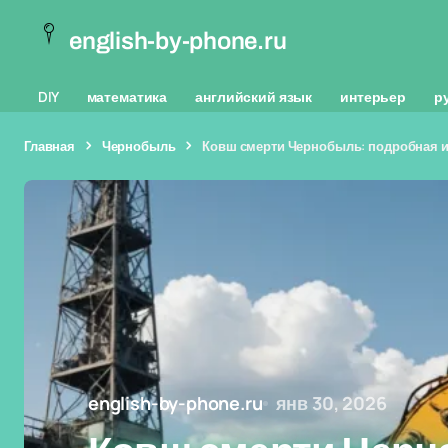
english-by-phone.ru
DIY
математика
английский язык
интерьер
р
Главная
Чернобыль
Ковш смерти Чернобыль: подробная 
english-by-phone.ru
янв 30, 2026