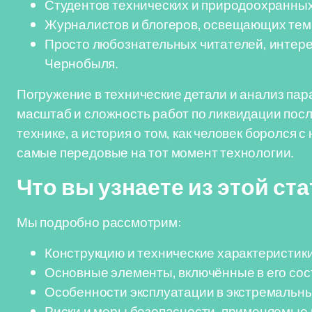
Студентов технических и природоохранных
Журналистов и блогеров, освещающих тем
Просто любознательных читателей, интер
Чернобыля.
Погружение в технические детали и анализ па
масштаб и сложность работ по ликвидации посл
технике, а история о том, как человек боролся
самые передовые на тот момент технологии.
Что вы узнаете из этой ст
Мы подробно рассмотрим:
Конструкцию и технические характеристик
Основные элементы, включённые в его сост
Особенности эксплуатации в экстремальны
Риски и меры безопасности, применяемые 