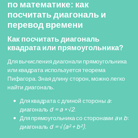
по математике: как
посчитать диагональ и
перевод времени
Как посчитать диагональ
квадрата или прямоугольника?
Для вычисления диагонали прямоугольника
или квадрата используется теорема
Пифагора. Зная длину сторон, можно легко
найти диагональ.
Для квадрата с длиной стороны
a
:
диагональ
d = a × √2
.
Для прямоугольника со сторонами
a
и
b
:
диагональ
d = √(a² + b²)
.