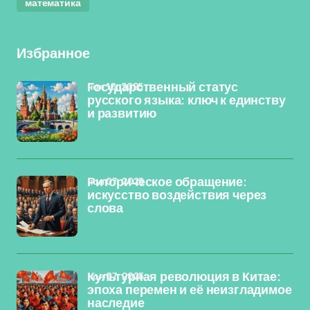
математика
Избранное
ноя 10, 2025
Государственный статус
русского языка: ключ к единству
и развитию
ноя 07, 2025
Риторическое обращение:
искусство воздействия через
слова
ноя 07, 2025
Культурная революция в Китае:
эпоха перемен и её неизгладимое
наследие