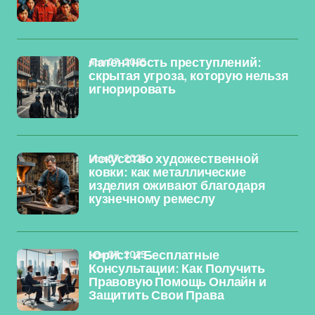
ноя 07, 2025
Латентность преступлений:
скрытая угроза, которую нельзя
игнорировать
ноя 07, 2025
Искусство художественной
ковки: как металлические
изделия оживают благодаря
кузнечному ремеслу
ноя 07, 2025
Юрист и Бесплатные
Консультации: Как Получить
Правовую Помощь Онлайн и
Защитить Свои Права