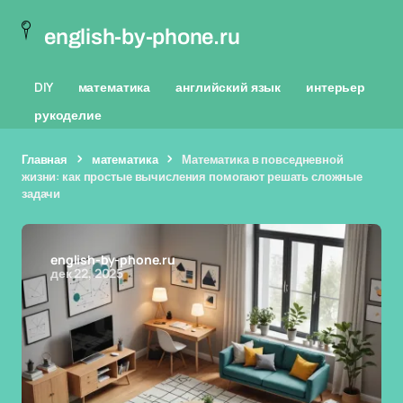
english-by-phone.ru
DIY
математика
английский язык
интерьер
рукоделие
Главная
математика
Математика в повседневной
жизни: как простые вычисления помогают решать сложные
задачи
english-by-phone.ru
дек 22, 2025