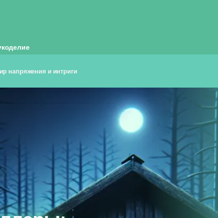
укоделие
ир напряжения и интриги