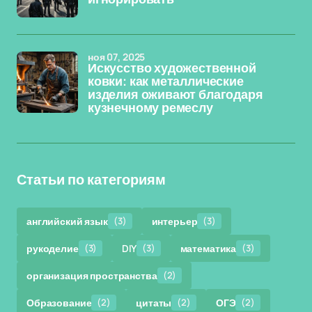
ноя 07, 2025
Искусство художественной
ковки: как металлические
изделия оживают благодаря
кузнечному ремеслу
Статьи по категориям
английский язык
(3)
интерьер
(3)
рукоделие
(3)
DIY
(3)
математика
(3)
организация пространства
(2)
Образование
(2)
цитаты
(2)
ОГЭ
(2)