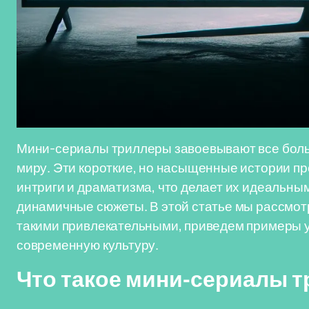
Мини-сериалы триллеры завоевывают все боль
миру. Эти короткие, но насыщенные истории п
интриги и драматизма, что делает их идеальны
динамичные сюжеты. В этой статье мы рассмот
такими привлекательными, приведем примеры у
современную культуру.
Что такое мини-сериалы 