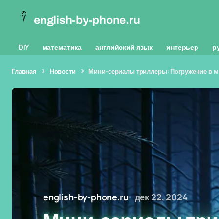
english-by-phone.ru
DIY
математика
английский язык
интерьер
р
Главная
Новости
Мини-сериалы триллеры: Погружение в м
english-by-phone.ru
дек 22, 2024