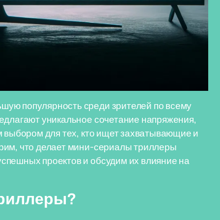
шую популярность среди зрителей по всему
редлагают уникальное сочетание напряжения,
м выбором для тех, кто ищет захватывающие и
рим, что делает мини-сериалы триллеры
спешных проектов и обсудим их влияние на
триллеры?