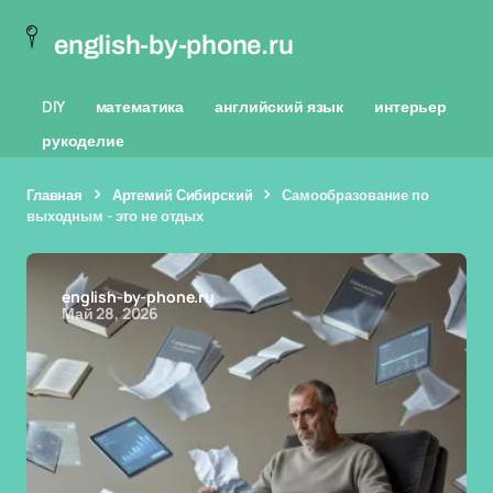
english-by-phone.ru
DIY
математика
английский язык
интерьер
рукоделие
Главная
Артемий Сибирский
Самообразование по
выходным - это не отдых
english-by-phone.ru
Май 28, 2026