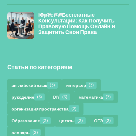
ноя 07, 2025
Юрист и Бесплатные
Консультации: Как Получить
Правовую Помощь Онлайн и
Защитить Свои Права
Статьи по категориям
английский язык
(3)
интерьер
(3)
рукоделие
(3)
DIY
(3)
математика
(3)
организация пространства
(2)
Образование
(2)
цитаты
(2)
ОГЭ
(2)
словарь
(2)