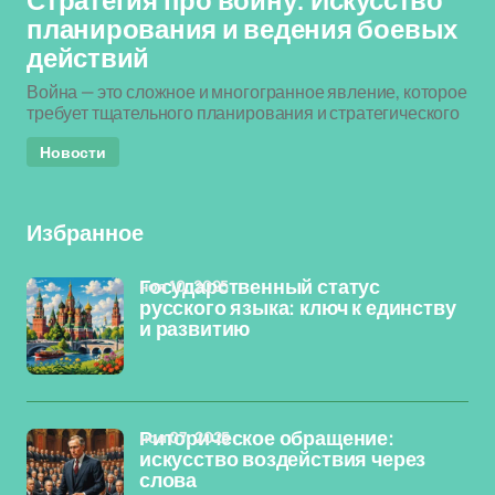
Стратегия про войну: Искусство
планирования и ведения боевых
действий
Война — это сложное и многогранное явление, которое
требует тщательного планирования и стратегического
Новости
Избранное
ноя 10, 2025
Государственный статус
русского языка: ключ к единству
и развитию
ноя 07, 2025
Риторическое обращение:
искусство воздействия через
слова