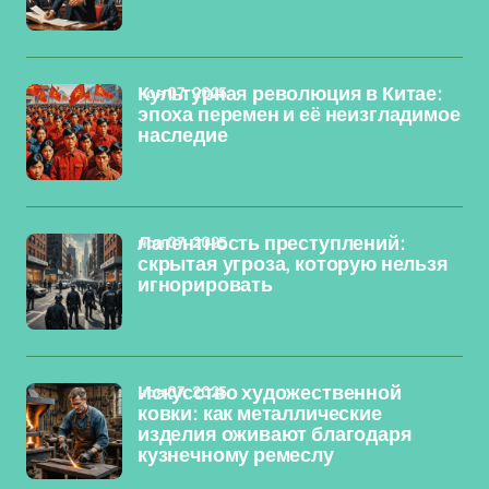
ноя 07, 2025
Культурная революция в Китае:
эпоха перемен и её неизгладимое
наследие
ноя 07, 2025
Латентность преступлений:
скрытая угроза, которую нельзя
игнорировать
ноя 07, 2025
Искусство художественной
ковки: как металлические
изделия оживают благодаря
кузнечному ремеслу