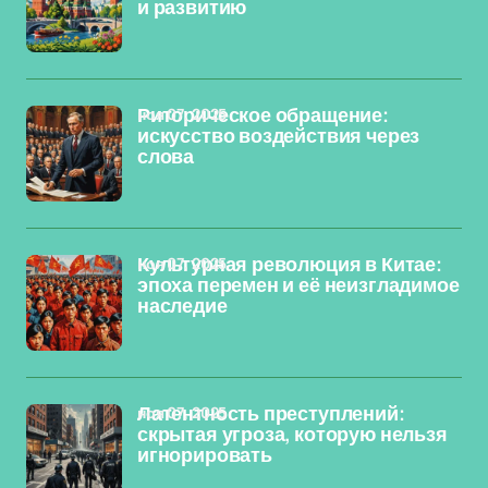
и развитию
ноя 07, 2025
Риторическое обращение:
искусство воздействия через
слова
ноя 07, 2025
Культурная революция в Китае:
эпоха перемен и её неизгладимое
наследие
ноя 07, 2025
Латентность преступлений:
скрытая угроза, которую нельзя
игнорировать