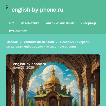
english-by-phone.ru
DIY
математика
английский язык
интерьер
рукоделие
Главная
славянские чертоги
Славянские чертоги —
актуальная информация и экспертные мнения
english-by-phone.ru
фев 05, 2026