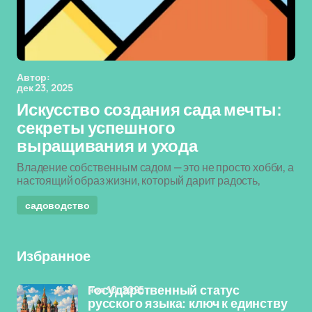
Автор:
дек 23, 2025
Искусство создания сада мечты:
секреты успешного
выращивания и ухода
Владение собственным садом — это не просто хобби, а
настоящий образ жизни, который дарит радость,
садоводство
Избранное
ноя 10, 2025
Государственный статус
русского языка: ключ к единству