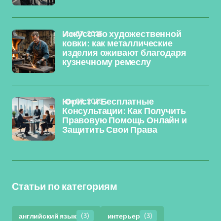
ноя 07, 2025
Искусство художественной
ковки: как металлические
изделия оживают благодаря
кузнечному ремеслу
ноя 07, 2025
Юрист и Бесплатные
Консультации: Как Получить
Правовую Помощь Онлайн и
Защитить Свои Права
Статьи по категориям
английский язык
(3)
интерьер
(3)