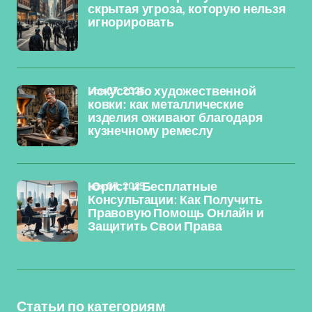
скрытая угроза, которую нельзя
игнорировать
ноя 07, 2025
Искусство художественной
ковки: как металлические
изделия оживают благодаря
кузнечному ремеслу
ноя 07, 2025
Юрист и Бесплатные
Консультации: Как Получить
Правовую Помощь Онлайн и
Защитить Свои Права
Статьи по категориям