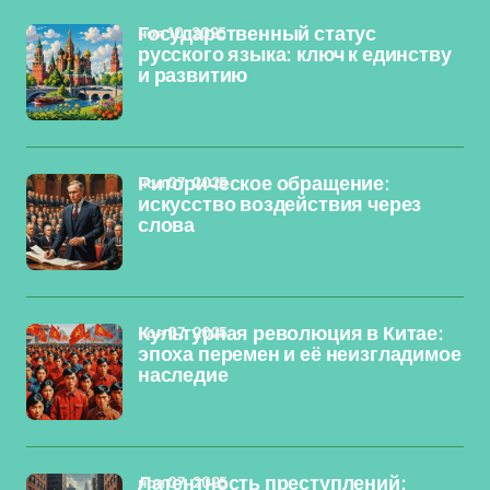
ноя 10, 2025
Государственный статус
русского языка: ключ к единству
и развитию
ноя 07, 2025
Риторическое обращение:
искусство воздействия через
слова
ноя 07, 2025
Культурная революция в Китае:
эпоха перемен и её неизгладимое
наследие
ноя 07, 2025
Латентность преступлений: