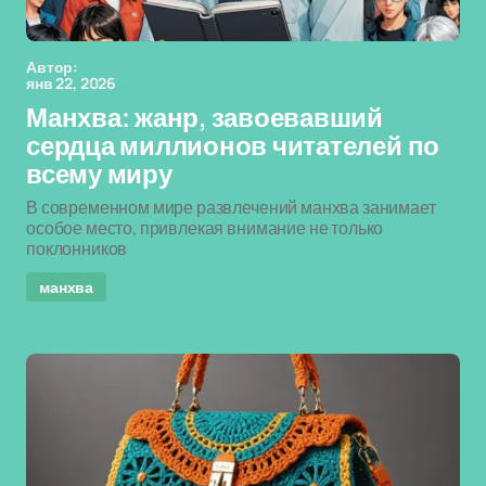
Автор:
янв 22, 2026
Манхва: жанр, завоевавший
сердца миллионов читателей по
всему миру
В современном мире развлечений манхва занимает
особое место, привлекая внимание не только
поклонников
манхва