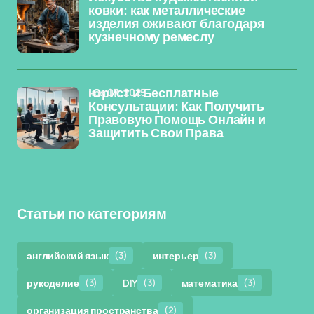
ковки: как металлические
изделия оживают благодаря
кузнечному ремеслу
ноя 07, 2025
Юрист и Бесплатные
Консультации: Как Получить
Правовую Помощь Онлайн и
Защитить Свои Права
Статьи по категориям
английский язык
(3)
интерьер
(3)
рукоделие
(3)
DIY
(3)
математика
(3)
организация пространства
(2)