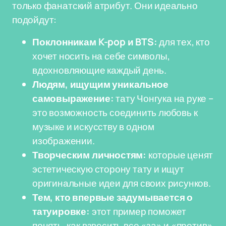
только фанатский атрибут. Они идеально
подойдут:
Поклонникам K-pop и BTS:
для тех, кто
хочет носить на себе символы,
вдохновляющие каждый день.
Людям, ищущим уникальное
самовыражение:
тату Чонгука на руке –
это возможность соединить любовь к
музыке и искусству в одном
изображении.
Творческим личностям:
которые ценят
эстетическую сторону тату и ищут
оригинальные идеи для своих рисунков.
Тем, кто впервые задумывается о
татуировке:
этот пример поможет
понять, как взвесить все «за» и «против»