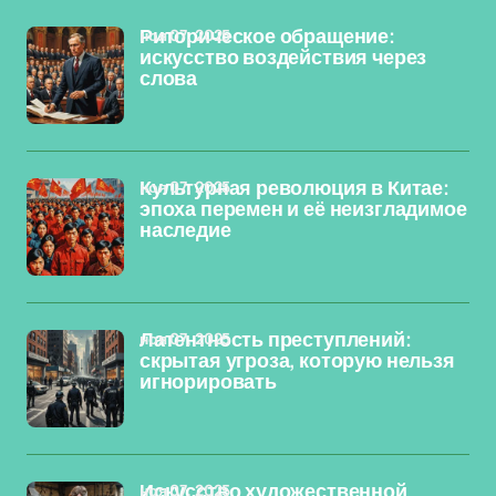
ноя 07, 2025
Риторическое обращение:
искусство воздействия через
слова
ноя 07, 2025
Культурная революция в Китае:
эпоха перемен и её неизгладимое
наследие
ноя 07, 2025
Латентность преступлений:
скрытая угроза, которую нельзя
игнорировать
ноя 07, 2025
Искусство художественной