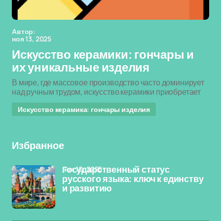
Автор:
ноя 13, 2025
Искусство керамики: гончары и
их уникальные изделия
В мире, где массовое производство часто доминирует
над ручным трудом, искусство керамики приобретает
Искусство керамика: гончары изделия
Избранное
ноя 10, 2025
Государственный статус
русского языка: ключ к единству
и развитию