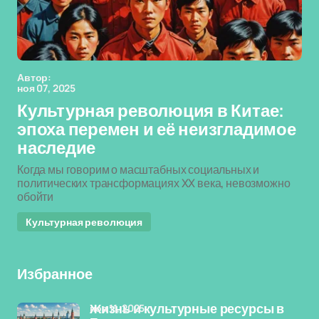
Автор:
ноя 07, 2025
Культурная революция в Китае:
эпоха перемен и её неизгладимое
наследие
Когда мы говорим о масштабных социальных и
политических трансформациях XX века, невозможно
обойти
Культурная революция
Избранное
ноя 11, 2025
Жизнь и культурные ресурсы в