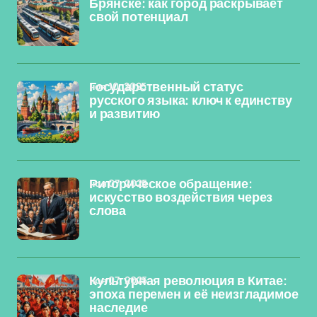
Брянске: как город раскрывает
свой потенциал
ноя 10, 2025
Государственный статус
русского языка: ключ к единству
и развитию
ноя 07, 2025
Риторическое обращение:
искусство воздействия через
слова
ноя 07, 2025
Культурная революция в Китае:
эпоха перемен и её неизгладимое
наследие