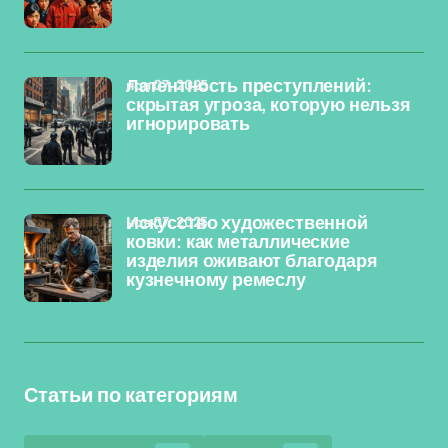
ноя 07, 2025
Латентность преступлений:
скрытая угроза, которую нельзя
игнорировать
ноя 07, 2025
Искусство художественной
ковки: как металлические
изделия оживают благодаря
кузнечному ремеслу
Статьи по категориям